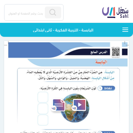
اليابسة - التربية الفكرية - ثاني ابتدائي