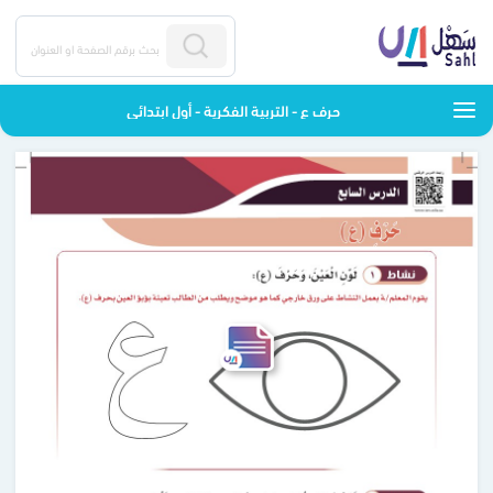
حرف ع - التربية الفكرية - أول ابتدائي