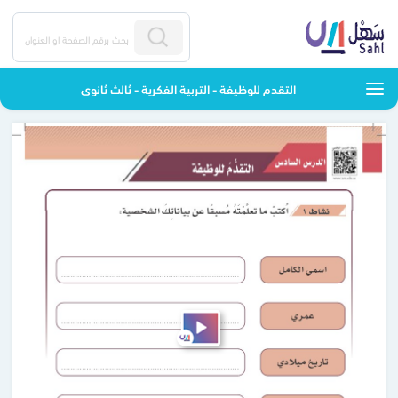
التقدم للوظيفة - التربية الفكرية - ثالث ثانوي