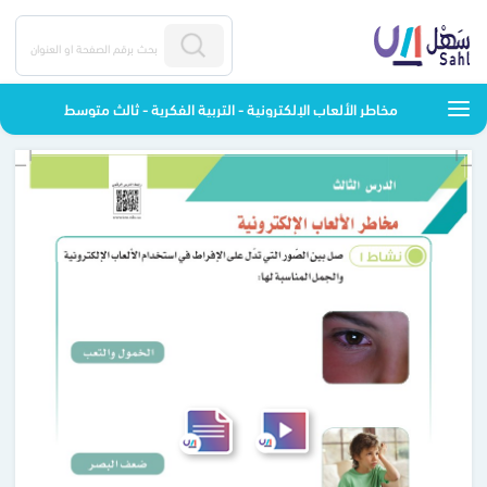
مخاطر الألعاب الإلكترونية - التربية الفكرية - ثالث متوسط