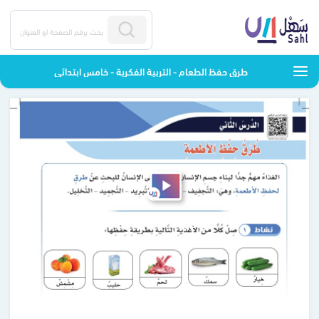
طرق حفظ الطعام - التربية الفكرية - خامس ابتدائي