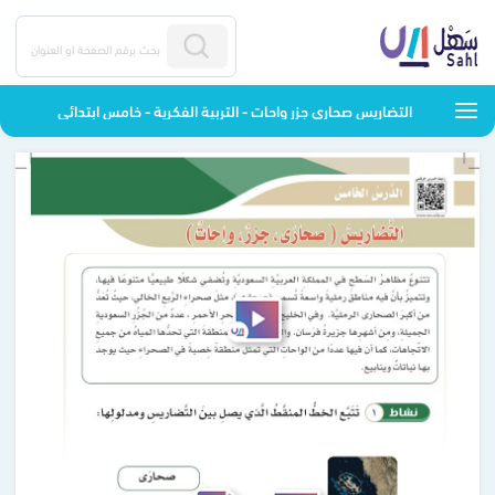
التضاريس صحاري جزر واحات - التربية الفكرية - خامس ابتدائي