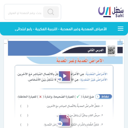
الأمراض المعدية وغير المعدية - التربية الفكرية - رابع ابتدائي