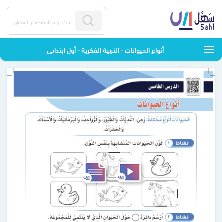
أنواع الحيوانات - التربية الفكرية - أول ابتدائي