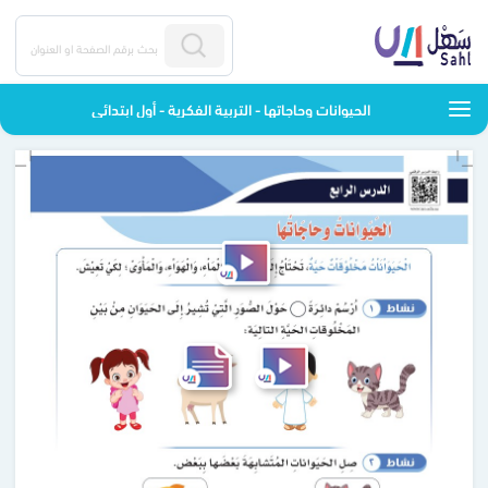
الحيوانات وحاجاتها - التربية الفكرية - أول ابتدائي