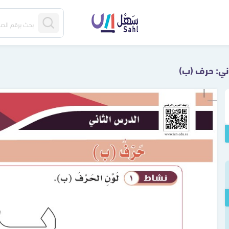
اني: حرف (ب)