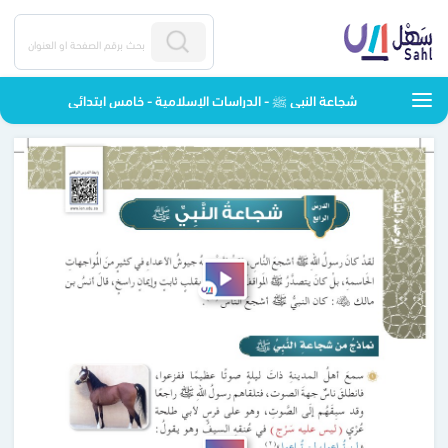
شجاعة النبي ﷺ - الدراسات الإسلامية - خامس ابتدائي