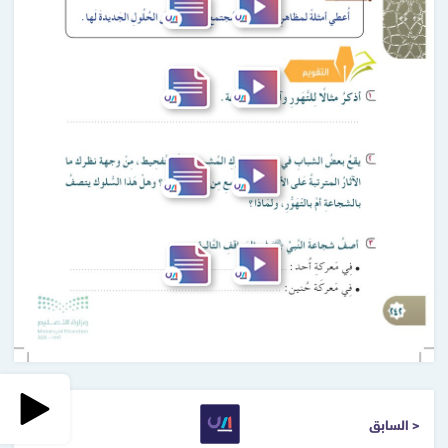
< السابق
التالي >