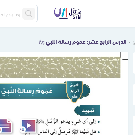
الدرس الرابع عشر: عموم رسالة النبي ﷺ
ﷺ