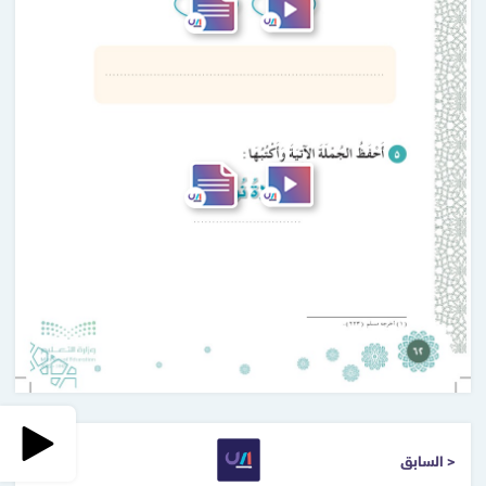
< السابق
التالي >