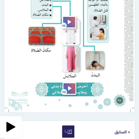
< السابق
التالي >