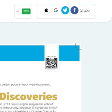
دخول: