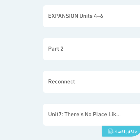
EXPANSION Units 4–6
Part 2
Reconnect
Unit7: There’s No Place Like Home
اختبر نفسك >