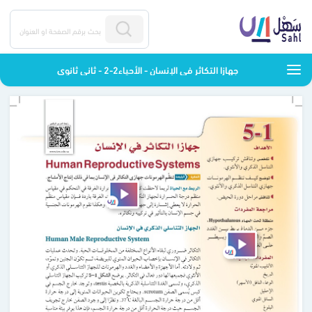
جهازا التكاثر في الإنسان - الأحياء2-2 - ثاني ثانوي