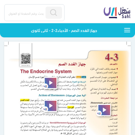
جهاز الغدد الصم - الأحياء2-2 - ثاني ثانوي