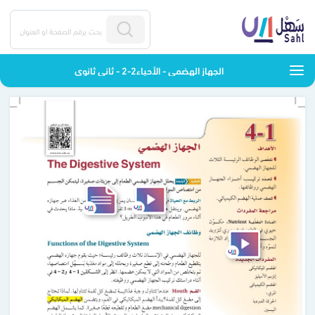
الجهاز الهضمي - الأحياء2-2 - ثاني ثانوي