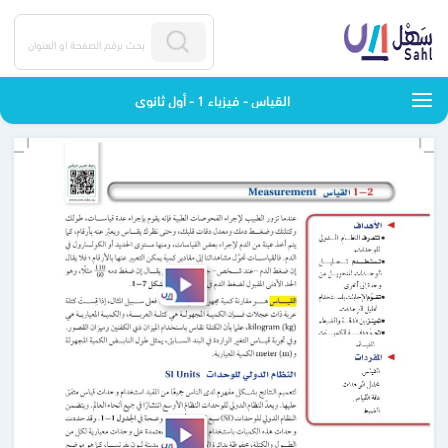
القياس - فيزياء 1 - أول ثانوي