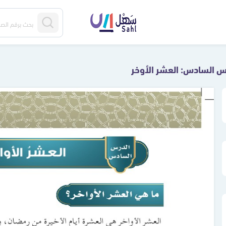
س السادس: العشر الأوخر