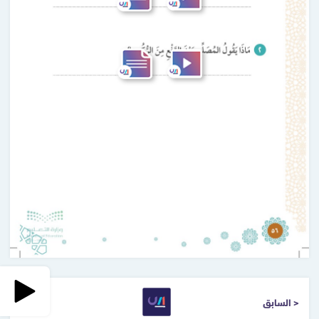
< السابق
التالي >