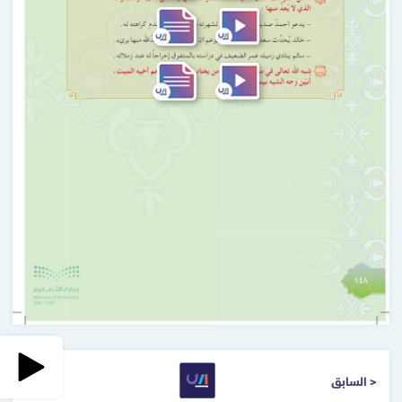
< السابق
التالي >