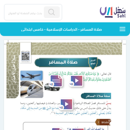
صلاة المسافر - الدراسات الإسلامية - خامس ابتدائي