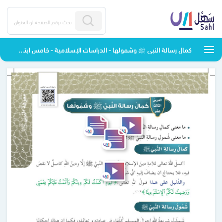
كمال رسالة النبي ﷺ وشمولها - الدراسات الإسلامية - خامس ابتدائي