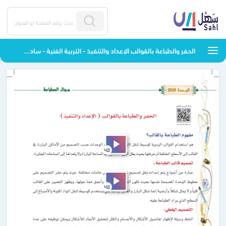
الحفر والطباعة بالقوالب الإعداد والتنفيذ - التربية الفنية - سادس ابتدائي